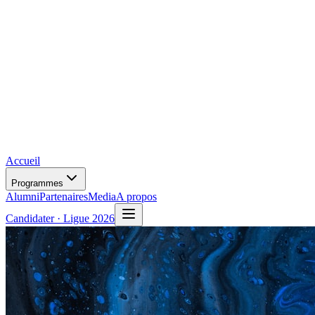
Accueil
Programmes
Alumni
Partenaires
Media
A propos
Candidater · Ligue 2026